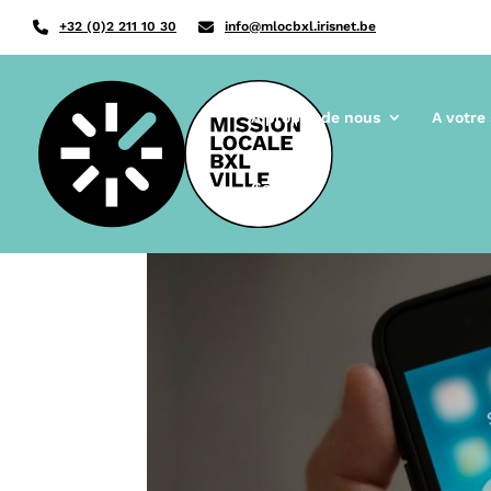
+32 (0)2 211 10 30
info@mlocbxl.irisnet.be
A propos de nous
A votre
Contact