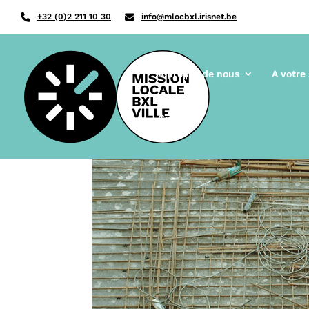
+32 (0)2 211 10 30
info@mlocbxl.irisnet.be
A propos de nous
A votre
Contact