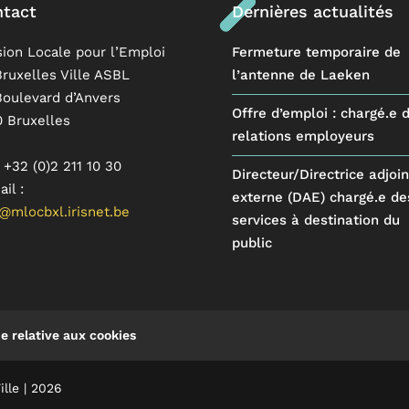
tact
Dernières actualités
sion Locale pour l’Emploi
Fermeture temporaire de
ruxelles Ville ASBL
l’antenne de Laeken
Boulevard d’Anvers
Offre d’emploi : chargé.e 
0 Bruxelles
relations employeurs
: +32 (0)2 211 10 30
Directeur/Directrice adjoin
il :
externe (DAE) chargé.e de
@mlocbxl.irisnet.be
services à destination du
public
ue relative aux cookies
ille | 2026