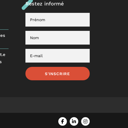
Restez informé
des
t.e
s
S'INSCRIRE