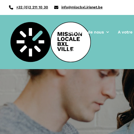
+32 (0)2 211 10 30
info@mlocbxl.irisnet.be
A propos de nous
A votre
Contact