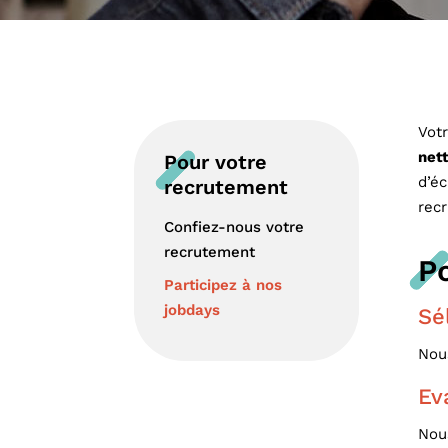
Vot
nett
Pour votre
d’éc
recrutement
rec
Confiez-nous votre
recrutement
Po
Participez à nos
jobdays
Sé
Nous
Ev
Nous