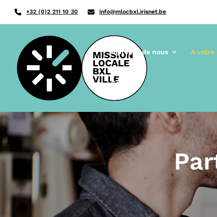
+32 (0)2 211 10 30
info@mlocbxl.irisnet.be
A propos de nous
A votre
Contact
Par