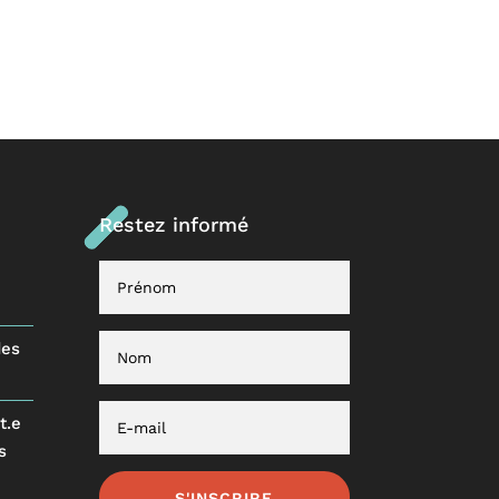
Restez informé
des
t.e
s
S'INSCRIRE