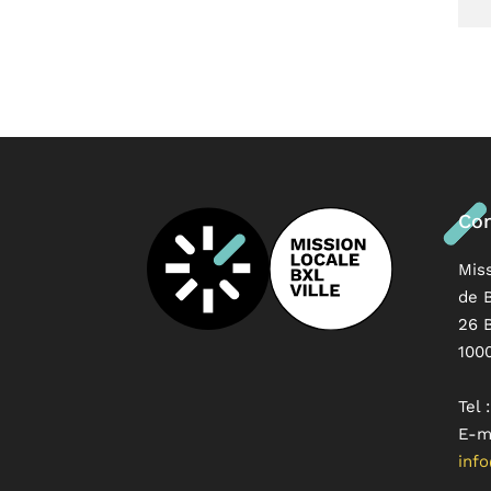
Con
Mis
de B
26 
100
Tel 
E-ma
info