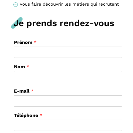
vous faire découvrir les métiers qui recrutent
Je prends rendez-vous
Prénom
*
Nom
*
*
E-mail
*
*
*
T
é
Téléphone
*
l
é
p